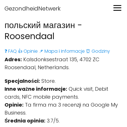
GezondheidNetwerk
польский магазин -
Roosendaal
❓ FAQ
👍 Opinie
📌 Mapa
ℹ️ Informacje
⏰ Godziny
Adres:
Kalsdonksestraat 135, 4702 ZC
Roosendaal, Netherlands.
Specjalności:
Store.
Inne ważne informacje:
Quick visit, Debit
cards, NFC mobile payments.
Opinie:
Ta firma ma 3 recenzji na Google My
Business.
Średnia opinia:
3.7/5.