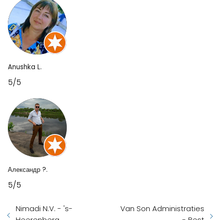
Anushka L.
5/5
Александр ?.
5/5
Nimadi N.V. - 's-
Van Son Administraties
Heerenberg
- Best