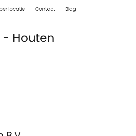
er locatie
Contact
Blog
. - Houten
 B.V.