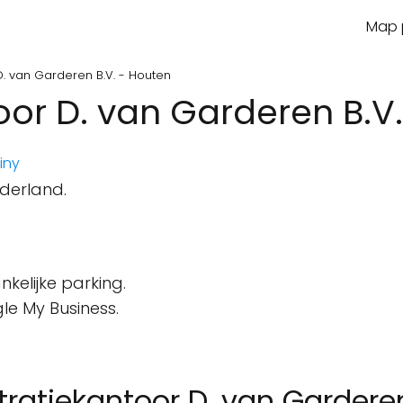
Map p
D. van Garderen B.V. - Houten
oor D. van Garderen B.V
iny
derland.
kelijke parking.
le My Business.
tratiekantoor D. van Garderen