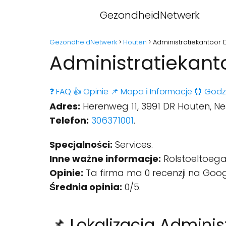
GezondheidNetwerk
GezondheidNetwerk
Houten
Administratiekantoor 
Administratiekant
❓ FAQ
👍 Opinie
📌 Mapa
ℹ️ Informacje
⏰ Godz
Adres:
Herenweg 11, 3991 DR Houten, Ne
Telefon:
306371001
.
Specjalności:
Services.
Inne ważne informacje:
Rolstoeltoegan
Opinie:
Ta firma ma 0 recenzji na Goog
Średnia opinia:
0/5.
📌 Lokalizacja Adminis