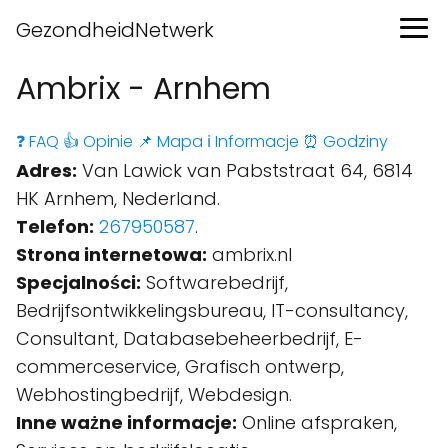
GezondheidNetwerk
Ambrix - Arnhem
❓ FAQ
👍 Opinie
📌 Mapa
ℹ️ Informacje
⏰ Godziny
Adres:
Van Lawick van Pabststraat 64, 6814
HK Arnhem, Nederland.
Telefon:
267950587
.
Strona internetowa:
ambrix.nl
Specjalności:
Softwarebedrijf,
Bedrijfsontwikkelingsbureau, IT-consultancy,
Consultant, Databasebeheerbedrijf, E-
commerceservice, Grafisch ontwerp,
Webhostingbedrijf, Webdesign.
Inne ważne informacje:
Online afspraken,