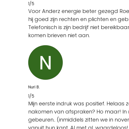
1/5
Voor Anderz energie beter gezegd Roel 
hij goed zijn rechten en plichten en geb
Telefonisch is zijn bedrijf niet berei
komen brieven niet aan.
Nuri B.
1/5
Mijn eerste indruk was positief. Helaas 
nakomen van afspraken? Ho maar! In m
gebeuren.. (inmiddels zitten we in nov
vanuit hun kant. Al met al, waardeloos!