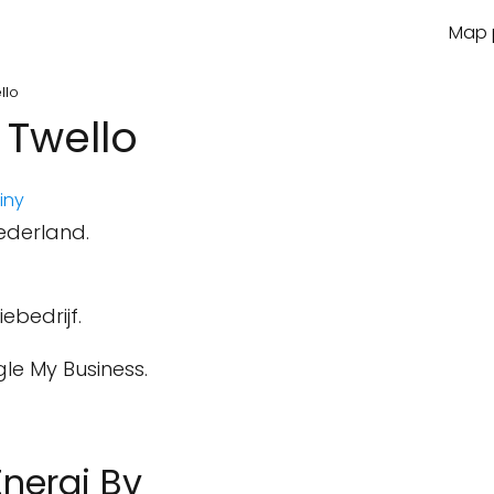
Map p
llo
 Twello
iny
ederland.
ebedrijf.
le My Business.
Energi Bv