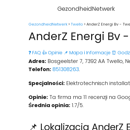
GezondheidNetwerk
GezondheidNetwerk
Twello
AnderZ Energi Bv - Twe
AnderZ Energi Bv -
❓ FAQ
👍 Opinie
📌 Mapa
ℹ️ Informacje
⏰ Godz
Adres:
Bosgeelster 7, 7392 AA Twello, N
Telefon:
851308263
.
Specjalności:
Elektrotechnisch installati
Opinie:
Ta firma ma 11 recenzji na Goog
Średnia opinia:
1.7/5.
📌 Lokalizacja AnderZ 