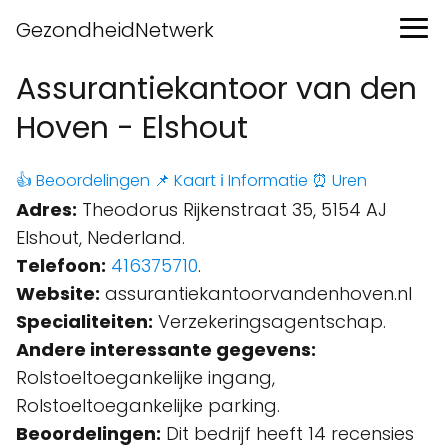
GezondheidNetwerk
Assurantiekantoor van den
Hoven - Elshout
👍 Beoordelingen
📌 Kaart
ℹ️ Informatie
⏰ Uren
Adres:
Theodorus Rijkenstraat 35, 5154 AJ
Elshout, Nederland.
Telefoon:
416375710
.
Website:
assurantiekantoorvandenhoven.nl
Specialiteiten:
Verzekeringsagentschap.
Andere interessante gegevens:
Rolstoeltoegankelijke ingang,
Rolstoeltoegankelijke parking.
Beoordelingen:
Dit bedrijf heeft 14 recensies