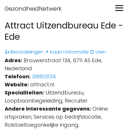
GezondheidNetwerk
Attract Uitzendbureau Ede -
Ede
👍 Beoordelingen
📌 Kaart
ℹ️ Informatie
⏰ Uren
Adres:
Brouwerstraat 13A, 6711 AS Ede,
Nederland.
Telefoon:
318613134
.
Website:
attract.nl
Specialiteiten:
Uitzendbureau,
Loopbaanbegeleiding, Recruiter.
Andere interessante gegevens:
Online
afspraken, Services op bedrijfslocatie,
Rolstoeltoegankelijke ingang,