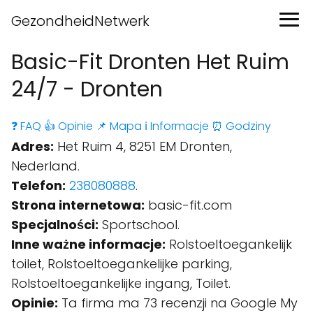
GezondheidNetwerk
Basic-Fit Dronten Het Ruim
24/7 - Dronten
❓ FAQ
👍 Opinie
📌 Mapa
ℹ️ Informacje
⏰ Godziny
Adres:
Het Ruim 4, 8251 EM Dronten,
Nederland.
Telefon:
238080888
.
Strona internetowa:
basic-fit.com
Specjalności:
Sportschool.
Inne ważne informacje:
Rolstoeltoegankelijk
toilet, Rolstoeltoegankelijke parking,
Rolstoeltoegankelijke ingang, Toilet.
Opinie:
Ta firma ma 73 recenzji na Google My