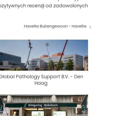
 pozytywnych recenzji od zadowolonych
Havelte Buitengewoon - Havelte
Global Pathology Support B.V. - Den
Haag