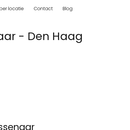
er locatie
Contact
Blog
aar - Den Haag
assenaar