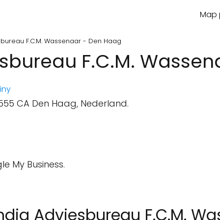
Map p
bureau F.C.M. Wassenaar - Den Haag
sbureau F.C.M. Wassen
iny
2555 CA Den Haag, Nederland.
le My Business.
undig Adviesbureau F.C.M. W