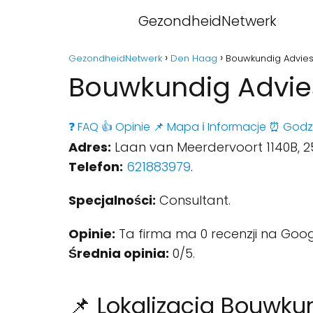
GezondheidNetwerk
GezondheidNetwerk
Den Haag
Bouwkundig Advies
Bouwkundig Advie
❓ FAQ
👍 Opinie
📌 Mapa
ℹ️ Informacje
⏰ Godz
Adres:
Laan van Meerdervoort 1140B, 
Telefon:
621883979
.
Specjalności:
Consultant.
Opinie:
Ta firma ma 0 recenzji na Goog
Średnia opinia:
0/5.
📌 Lokalizacja Bouwk