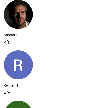
Sander H.
4/5
Reinier H.
4/5