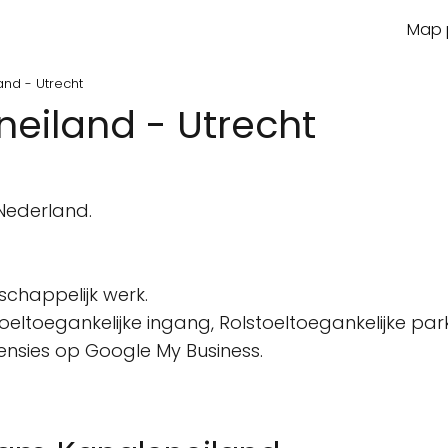
Map p
and - Utrecht
eiland - Utrecht
n
 Nederland.
chappelijk werk.
oeltoegankelijke ingang, Rolstoeltoegankelijke park
censies op Google My Business.