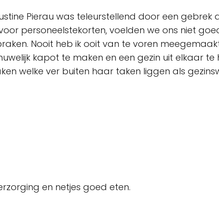
ine Pierau was teleurstellend door een gebrek aan 
oor personeelstekorten, voelden we ons niet goed
aken. Nooit heb ik ooit van te voren meegemaakt
huwelijk kapot te maken en een gezin uit elkaar t
aken welke ver buiten haar taken liggen als gezins
rzorging en netjes goed eten.