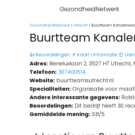
GezondheidNetwerk
GezondheidNetwerk
Utrecht
Buurtteam Kanaleneil
Buurtteam Kanalen
👍 Beoordelingen
📌 Kaart
ℹ️ Informatie
⏰ Ure
Adres:
Beneluxlaan 2, 3527 HT Utrecht,
Telefoon:
307400514
.
Website:
buurtteamsutrecht.nl
Specialiteiten:
Organisatie voor maats
Andere interessante gegevens:
Rolst
Beoordelingen:
Dit bedrijf heeft 30 re
Gemiddelde mening:
3.8/5.