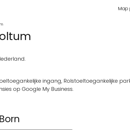
Map p
um
Holtum
Nederland.
oeltoegankelijke ingang, Rolstoeltoegankelijke park
ensies op Google My Business.
 Born