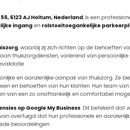
55, 6123 AJ Holtum, Nederland
, is een professio
lijke ingang
en
rolstoeltoegankelijke parkeerp
uiszorg
, waarbij zij zich richten op de behoeften v
n thuiszorgdiensten, variërend van persoonlijke z
validatie.
nlijke en aanzienlijke aanpak van thuiszorg. Ze 
sen en behoeften van hun klanten. Hun team van
den van een zo onafhankelijk en comfortabel mogelij
ensies op Google My Business
. Dit betekent dat
rvan overtuigd dat hun professionele en aanzienlij
oede beoordelingen.