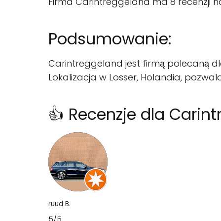
Firma Carintreggeland ma 8 recenzji na
Podsumowanie:
Carintreggeland jest firmą polecaną dl
Lokalizacja w Losser, Holandia, pozwala
👍 Recenzje dla Carin
ruud B.
5/5