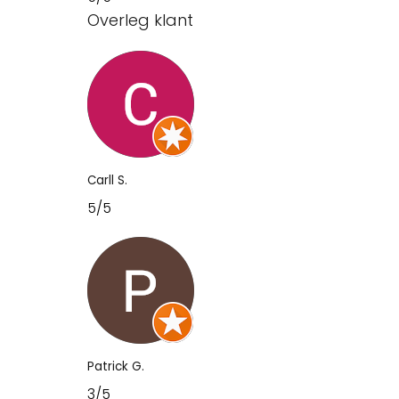
Overleg klant
Carll S.
5/5
Patrick G.
3/5