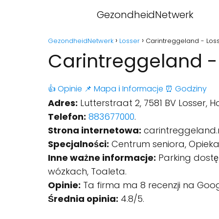
GezondheidNetwerk
GezondheidNetwerk
Losser
Carintreggeland - Los
Carintreggeland -
👍 Opinie
📌 Mapa
ℹ️ Informacje
⏰ Godziny
Adres:
Lutterstraat 2, 7581 BV Losser, H
Telefon:
883677000
.
Strona internetowa:
carintreggeland.
Specjalności:
Centrum seniora, Opieka
Inne ważne informacje:
Parking dostę
wózkach, Toaleta.
Opinie:
Ta firma ma 8 recenzji na Goog
Średnia opinia:
4.8/5.