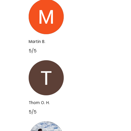
Martin B.
5/5
Thom O. H.
5/5