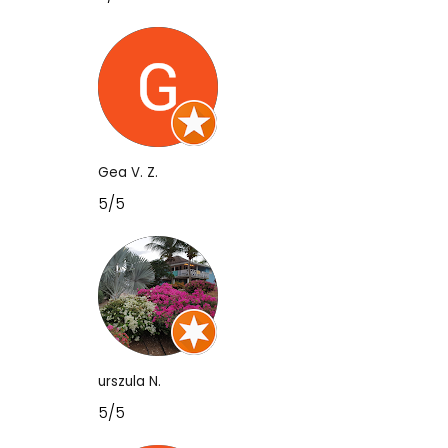
Gea V. Z.
5/5
urszula N.
5/5