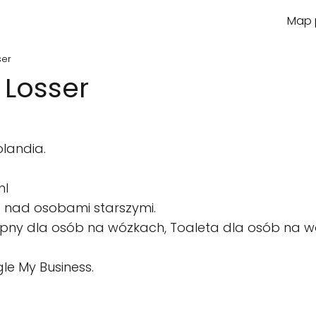
Map p
ser
 Losser
olandia.
nl
 nad osobami starszymi.
pny dla osób na wózkach, Toaleta dla osób na w
le My Business.