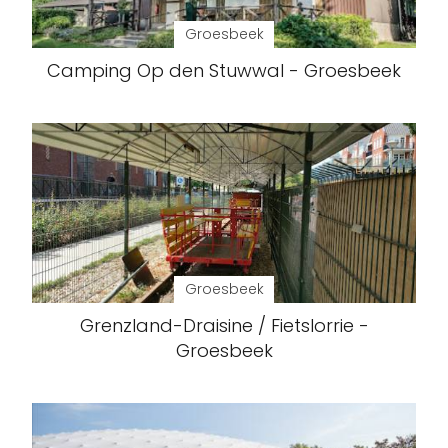
Groesbeek
Camping Op den Stuwwal - Groesbeek
Groesbeek
Grenzland-Draisine / Fietslorrie -
Groesbeek