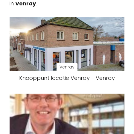
in
Venray
.
Venray
Knooppunt locatie Venray - Venray