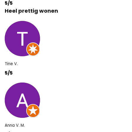
5/5
Heel prettig wonen
Tine V.
5/5
Anna V. M.