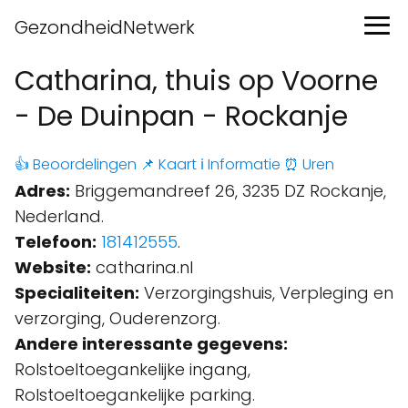
GezondheidNetwerk
Catharina, thuis op Voorne
- De Duinpan - Rockanje
👍 Beoordelingen
📌 Kaart
ℹ️ Informatie
⏰ Uren
Adres:
Briggemandreef 26, 3235 DZ Rockanje,
Nederland.
Telefoon:
181412555
.
Website:
catharina.nl
Specialiteiten:
Verzorgingshuis, Verpleging en
verzorging, Ouderenzorg.
Andere interessante gegevens:
Rolstoeltoegankelijke ingang,
Rolstoeltoegankelijke parking.