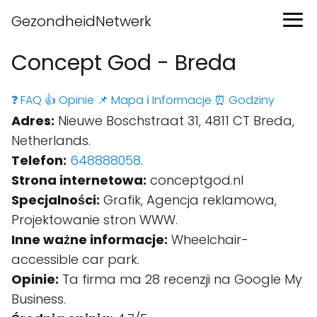
GezondheidNetwerk
Concept God - Breda
❓ FAQ
👍 Opinie
📌 Mapa
ℹ️ Informacje
⏰ Godziny
Adres:
Nieuwe Boschstraat 31, 4811 CT Breda,
Netherlands.
Telefon:
648888058
.
Strona internetowa:
conceptgod.nl
Specjalności:
Grafik, Agencja reklamowa,
Projektowanie stron WWW.
Inne ważne informacje:
Wheelchair-
accessible car park.
Opinie:
Ta firma ma 28 recenzji na Google My
Business.