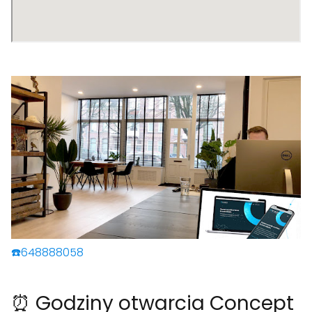
☎️648888058
⏰ Godziny otwarcia Concept