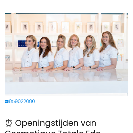
☎️859022080
⏰ Openingstijden van