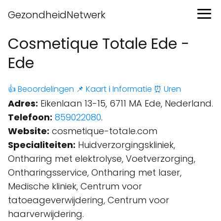
GezondheidNetwerk
Cosmetique Totale Ede -
Ede
👍 Beoordelingen
📌 Kaart
ℹ️ Informatie
⏰ Uren
Adres:
Eikenlaan 13-15, 6711 MA Ede, Nederland.
Telefoon:
859022080
.
Website:
cosmetique-totale.com
Specialiteiten:
Huidverzorgingskliniek,
Ontharing met elektrolyse, Voetverzorging,
Ontharingsservice, Ontharing met laser,
Medische kliniek, Centrum voor
tatoeageverwijdering, Centrum voor
haarverwijdering.