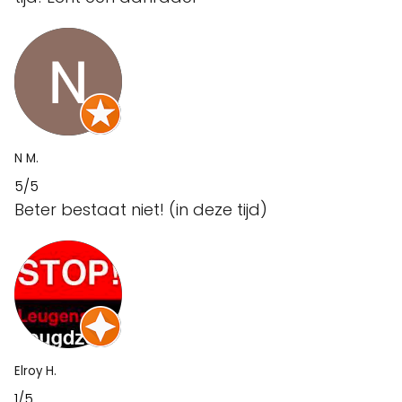
N M.
5/5
Beter bestaat niet! (in deze tijd)
Elroy H.
1/5