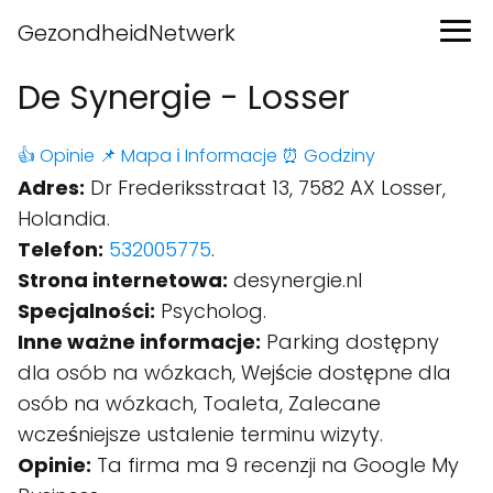
GezondheidNetwerk
De Synergie - Losser
👍 Opinie
📌 Mapa
ℹ️ Informacje
⏰ Godziny
Adres:
Dr Frederiksstraat 13, 7582 AX Losser,
Holandia.
Telefon:
532005775
.
Strona internetowa:
desynergie.nl
Specjalności:
Psycholog.
Inne ważne informacje:
Parking dostępny
dla osób na wózkach, Wejście dostępne dla
osób na wózkach, Toaleta, Zalecane
wcześniejsze ustalenie terminu wizyty.
Opinie:
Ta firma ma 9 recenzji na Google My