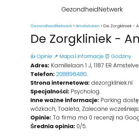
GezondheidNetwerk
GezondheidNetwerk
Amstelveen
De Zorgkliniek -
De Zorgkliniek - 
👍 Opinie
📌 Mapa
ℹ️ Informacje
⏰ Godziny
Adres:
Kamillelaan 1 J, 1187 ER Amstelve
Telefon:
208896480
.
Strona internetowa:
dezorgkliniek.nl
Specjalności:
Psycholog.
Inne ważne informacje:
Parking dostę
wózkach, Toaleta, Zalecane wcześniejsz
Opinie:
Ta firma ma 0 recenzji na Goog
Średnia opinia:
0/5.