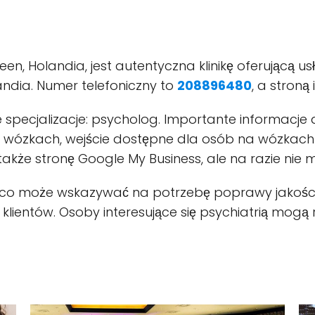
n, Holandia, jest autentyczna klinikę oferującą usłu
landia. Numer telefoniczny to
208896480
, a stroną
jące specjalizacje: psycholog. Importante informac
wózkach, wejście dostępne dla osób na wózkach i 
także stronę Google My Business, ale na razie nie 
0/5, co może wskazywać na potrzebę poprawy jakoś
 klientów. Osoby interesujące się psychiatrią mogą