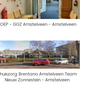
YOEP - GGZ Amstelveen - Amstelveen
huiszorg Brentano Amstelveen Team
Nieuw Zonnestein - Amstelveen