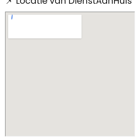
📌 Locatie van DienstAanHuis