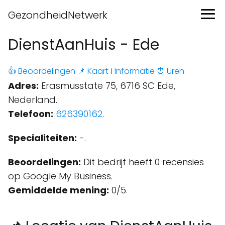
GezondheidNetwerk
DienstAanHuis - Ede
👍 Beoordelingen
📌 Kaart
ℹ️ Informatie
⏰ Uren
Adres:
Erasmusstate 75, 6716 SC Ede,
Nederland.
Telefoon:
626390162
.
Specialiteiten:
-.
Beoordelingen:
Dit bedrijf heeft 0 recensies
op Google My Business.
Gemiddelde mening:
0/5.