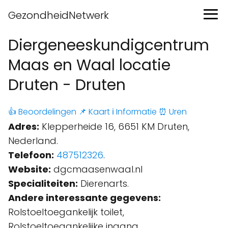
GezondheidNetwerk
Diergeneeskundigcentrum
Maas en Waal locatie
Druten - Druten
👍 Beoordelingen
📌 Kaart
ℹ️ Informatie
⏰ Uren
Adres:
Klepperheide 16, 6651 KM Druten,
Nederland.
Telefoon:
487512326
.
Website:
dgcmaasenwaal.nl
Specialiteiten:
Dierenarts.
Andere interessante gegevens:
Rolstoeltoegankelijk toilet,
Rolstoeltoegankelijke ingang,