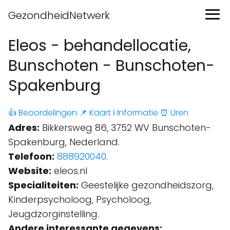
GezondheidNetwerk
Eleos - behandellocatie,
Bunschoten - Bunschoten-
Spakenburg
👍 Beoordelingen
📌 Kaart
ℹ️ Informatie
⏰ Uren
Adres:
Bikkersweg 86, 3752 WV Bunschoten-
Spakenburg, Nederland.
Telefoon:
888920040
.
Website:
eleos.nl
Specialiteiten:
Geestelijke gezondheidszorg,
Kinderpsycholoog, Psycholoog,
Jeugdzorginstelling.
Andere interessante gegevens: