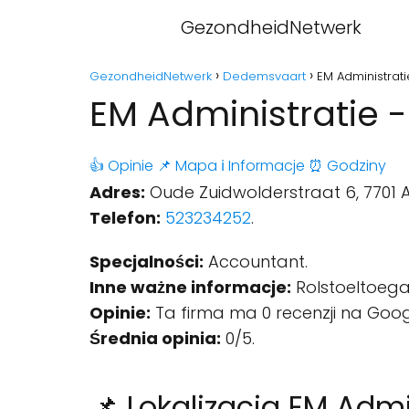
GezondheidNetwerk
GezondheidNetwerk
Dedemsvaart
EM Administrat
EM Administratie
👍 Opinie
📌 Mapa
ℹ️ Informacje
⏰ Godziny
Adres:
Oude Zuidwolderstraat 6, 7701 
Telefon:
523234252
.
Specjalności:
Accountant.
Inne ważne informacje:
Rolstoeltoegan
Opinie:
Ta firma ma 0 recenzji na Goog
Średnia opinia:
0/5.
📌 Lokalizacja EM Admi