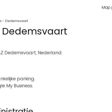
Map p
ie - Dedemsvaart
 - Dedemsvaart
AZ Dedemsvaart, Nederland.
kelijke parking.
le My Business.
nistratie