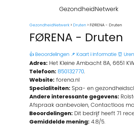
GezondheidNetwerk
GezondheidNetwerk
Druten
FØRENA - Druten
FØRENA - Druten
👍 Beoordelingen
📌 Kaart
ℹ️ Informatie
⏰ Ure
Adres:
Het Kleine Ambacht 8A, 6651 KW
Telefoon:
850132770
.
Website:
forena.nl
Specialiteiten:
Spa- en gezondheidscl
Andere interessante gegevens:
Rolst
Afspraak aanbevolen, Contactloos mobi
Beoordelingen:
Dit bedrijf heeft 71 re
Gemiddelde mening:
4.8/5.