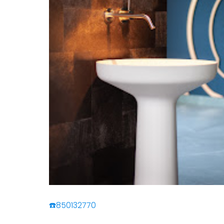
☎️850132770