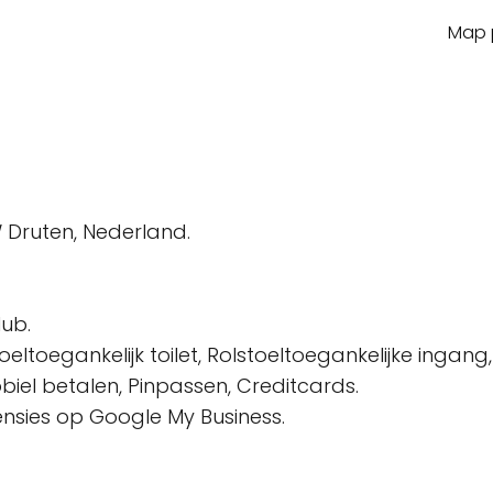
Map p
n
 Druten, Nederland.
ub.
oeltoegankelijk toilet, Rolstoeltoegankelijke ingang,
el betalen, Pinpassen, Creditcards.
censies op Google My Business.