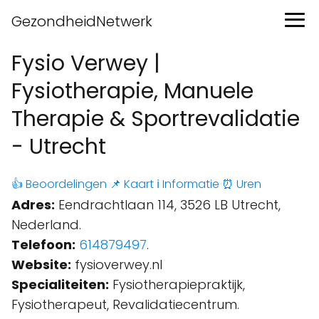
GezondheidNetwerk
Fysio Verwey |
Fysiotherapie, Manuele
Therapie & Sportrevalidatie
- Utrecht
👍 Beoordelingen
📌 Kaart
ℹ️ Informatie
⏰ Uren
Adres:
Eendrachtlaan 114, 3526 LB Utrecht,
Nederland.
Telefoon:
614879497
.
Website:
fysioverwey.nl
Specialiteiten:
Fysiotherapiepraktijk,
Fysiotherapeut, Revalidatiecentrum.