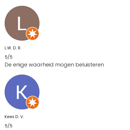
L.W. D. R.
5/5
De enige waarheid mogen beluisteren
Kees D. V.
5/5