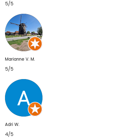
5/5
Marianne V. M.
5/5
Adri W.
4/5