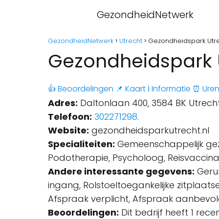
GezondheidNetwerk
GezondheidNetwerk
Utrecht
Gezondheidspark Utre
Gezondheidspark U
👍 Beoordelingen
📌 Kaart
ℹ️ Informatie
⏰ Ure
Adres:
Daltonlaan 400, 3584 BK Utrecht
Telefoon:
302271298
.
Website:
gezondheidsparkutrecht.nl
Specialiteiten:
Gemeenschappelijk gezon
Podotherapie, Psycholoog, Reisvaccinati
Andere interessante gegevens:
Gerun
ingang, Rolstoeltoegankelijke zitplaatse
Afspraak verplicht, Afspraak aanbevol
Beoordelingen:
Dit bedrijf heeft 1 rec