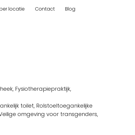
er locatie
Contact
Blog
eek, Fysiotherapiepraktijk,
elijk toilet, Rolstoeltoegankelijke
k, Veilige omgeving voor transgenders,