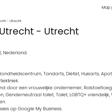
Map p
cht - Utrecht
trecht - Utrecht
n
, Nederland.
dheidscentrum, Tandarts, Diëtist, Huisarts, Apoth
ekliniek.
d door een vrouwelijke ondernemer, Rolstoeltoegank
n, Genderneutraal toilet, Toilet, LGBTQ+ vriendelij
en.
ensies op Google My Business.