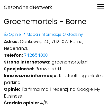
GezondheidNetwerk
Groenemortels - Borne
👍 Opinie
📌 Mapa
ℹ️ Informacje
⏰ Godziny
Adres:
Oonksweg 40, 7621 XW Borne,
Nederland.
Telefon:
742654000
.
Strona internetowa:
groenemortels.nl
Specjalności:
Bouwbedrijf.
Inne ważne informacje:
Rolstoeltoegankelijke
parking.
Opinie:
Ta firma ma 1 recenzji na Google My
Business.
Średnia opinia:
4/5.