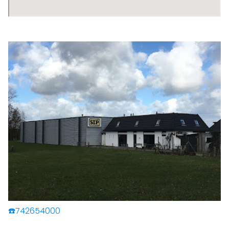
☎️742654000