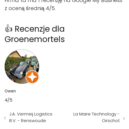
Firma ta ma 1 recenzję na Google My Business
z oceną średnią 4/5.
👍 Recenzje dla
Groenemortels
Owen
4/5
J.A. Vermeij Logistics
La Maire Technology -
B.V. - Renswoude
Oirschot