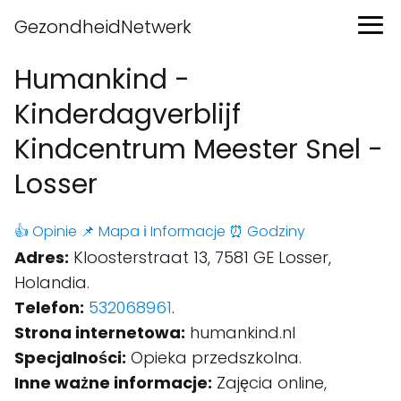
GezondheidNetwerk
Humankind -
Kinderdagverblijf
Kindcentrum Meester Snel -
Losser
👍 Opinie
📌 Mapa
ℹ️ Informacje
⏰ Godziny
Adres:
Kloosterstraat 13, 7581 GE Losser,
Holandia.
Telefon:
532068961
.
Strona internetowa:
humankind.nl
Specjalności:
Opieka przedszkolna.
Inne ważne informacje:
Zajęcia online,