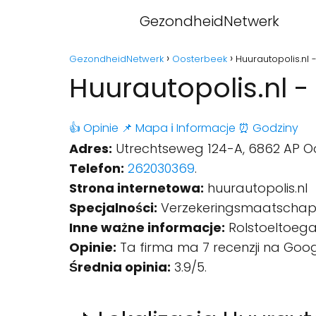
GezondheidNetwerk
GezondheidNetwerk
Oosterbeek
Huurautopolis.nl
Huurautopolis.nl 
👍 Opinie
📌 Mapa
ℹ️ Informacje
⏰ Godziny
Adres:
Utrechtseweg 124-A, 6862 AP Oo
Telefon:
262030369
.
Strona internetowa:
huurautopolis.nl
Specjalności:
Verzekeringsmaatschapp
Inne ważne informacje:
Rolstoeltoegan
Opinie:
Ta firma ma 7 recenzji na Goog
Średnia opinia:
3.9/5.