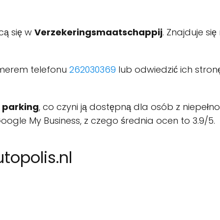
ącą się w
Verzekeringsmaatschappij
. Znajduje si
umerem telefonu
262030369
lub odwiedzić ich stro
e parking
, co czyni ją dostępną dla osób z niepeł
oogle My Business, z czego średnia ocen to 3.9/5.
topolis.nl