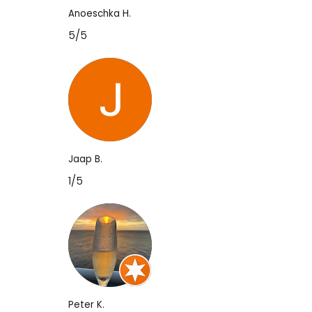
Anoeschka H.
5/5
Jaap B.
1/5
Peter K.