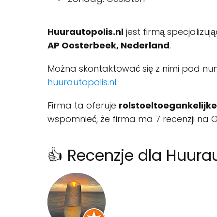
Huurautopolis.nl
jest firmą specjalizuj
AP Oosterbeek, Nederland
.
Można skontaktować się z nimi pod n
huurautopolis.nl
.
Firma ta oferuje
rolstoeltoegankelijk
wspomnieć, że firma ma 7 recenzji na G
👍 Recenzje dla Huurau