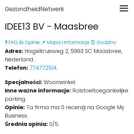
GezondheidNetwerk
IDEE13 BV - Maasbree
❓ FAQ
👍 Opinie
📌 Mapa
ℹ️ Informacje
⏰ Godziny
Adres:
Hagelkruisweg 2, 5993 SC Maasbree,
Nederland.
Telefon:
774772104
.
Specjalności:
Woonwinkel.
Inne ważne informacje:
Rolstoeltoegankelijke
parking.
Opinie:
Ta firma ma 0 recenzji na Google My
Business.
Średnia opinia:
0/5.