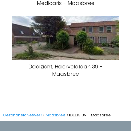
Medicaris - Maasbree
Daelzicht, Heierveldlaan 39 -
Maasbree
GezondheidNetwerk
Maasbree
IDEE13 BV - Maasbree