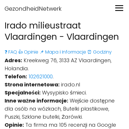
GezondheidNetwerk
Irado milieustraat
Vlaardingen - Vlaardingen
❓ FAQ
👍 Opinie
📌 Mapa
ℹ️ Informacje
⏰ Godziny
Adres:
Kreekweg 76, 3133 AZ Vlaardingen,
Holandia.
Telefon:
102621000
.
Strona internetowa:
irado.nl
Specjalności:
Wysypisko śmieci.
Inne ważne informacje:
Wejście dostępne
dla osób na wózkach, Butelki plastikowe,
Puszki, Szklane butelki, Żarówki.
Opinie:
Ta firma ma 105 recenzji na Google