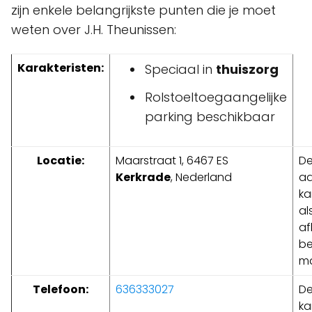
zijn enkele belangrijkste punten die je moet
weten over J.H. Theunissen:
Karakteristen:
Speciaal in
thuiszorg
Rolstoeltoegaangelijke
parking beschikbaar
Locatie:
Maarstraat 1, 6467 ES
D
Kerkrade
, Nederland
ad
ka
al
af
be
ma
Telefoon:
636333027
D
ka