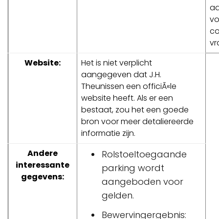
aa
vo
co
vr
Website:
Het is niet verplicht
aangegeven dat J.H.
Theunissen een officiÃ«le
website heeft. Als er een
bestaat, zou het een goede
bron voor meer detaliereerde
informatie zijn.
Andere
Rolstoeltoegaande
interessante
parking wordt
gegevens:
aangeboden voor
gelden.
Bewervingergebnis: