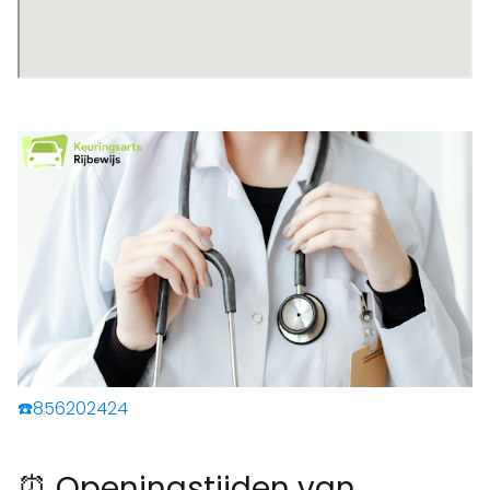
☎️856202424
⏰ Openingstijden van