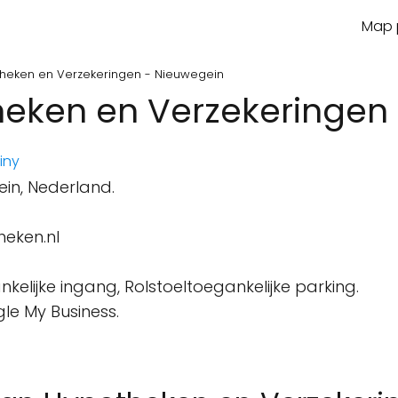
Map p
heken en Verzekeringen - Nieuwegein
eken en Verzekeringen 
iny
in, Nederland.
eken.nl
kelijke ingang, Rolstoeltoegankelijke parking.
le My Business.