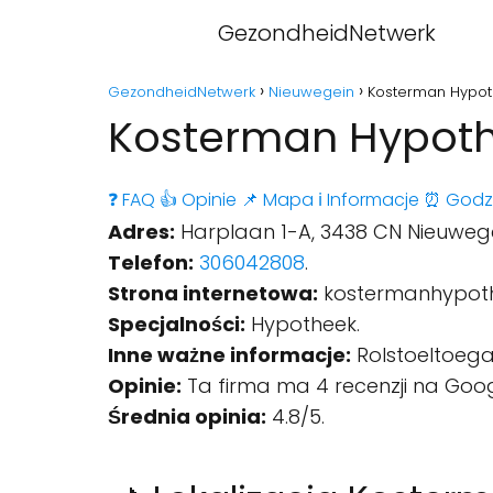
GezondheidNetwerk
GezondheidNetwerk
Nieuwegein
Kosterman Hypot
Kosterman Hypoth
❓ FAQ
👍 Opinie
📌 Mapa
ℹ️ Informacje
⏰ Godz
Adres:
Harplaan 1-A, 3438 CN Nieuwege
Telefon:
306042808
.
Strona internetowa:
kostermanhypoth
Specjalności:
Hypotheek.
Inne ważne informacje:
Rolstoeltoegan
Opinie:
Ta firma ma 4 recenzji na Goog
Średnia opinia:
4.8/5.