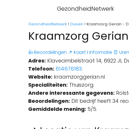
GezondheidNetwerk
GezondheidNetwerk
Duiven
Kraamzorg Gerian - D
Kraamzorg Gerian
👍 Beoordelingen
📌 Kaart
ℹ️ Informatie
⏰ Ure
Adres:
Klavecimbelstraat 14, 6922 JL D
Telefoon:
614676183
.
Website:
kraamzorggerian.nl
Specialiteiten:
Thuiszorg.
Andere interessante gegevens:
Rolst
Beoordelingen:
Dit bedrijf heeft 34 re
Gemiddelde mening:
5/5.