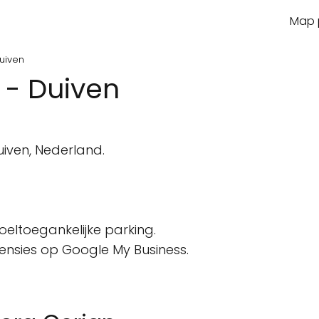
Map p
uiven
 - Duiven
n
uiven, Nederland.
oeltoegankelijke parking.
censies op Google My Business.