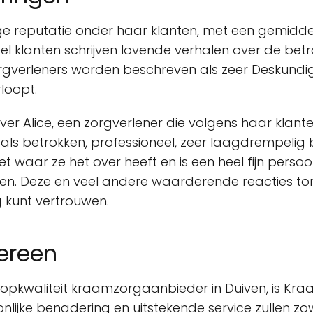
e reputatie onder haar klanten, met een gemidd
l klanten schrijven lovende verhalen over de betro
De zorgverleners worden beschreven als zeer Desku
loopt.
er Alice, een zorgverlener die volgens haar klan
ls betrokken, professioneel, zeer laagdrempelig 
eet waar ze het over heeft en is een heel fijn pers
rgen. Deze en veel andere waarderende reacties 
ig kunt vertrouwen.
ereen
 topkwaliteit kraamzorgaanbieder in Duiven, is K
lijke benadering en uitstekende service zullen zow