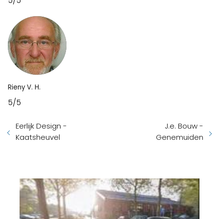
5/5
Rieny V. H.
5/5
Eerlijk Design -
J.e. Bouw -
Kaatsheuvel
Genemuiden