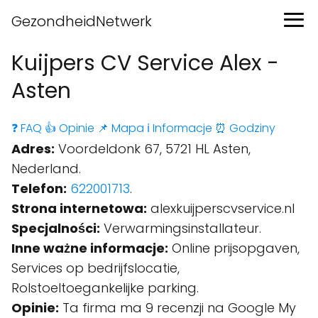
GezondheidNetwerk
Kuijpers CV Service Alex -
Asten
❓ FAQ
👍 Opinie
📌 Mapa
ℹ️ Informacje
⏰ Godziny
Adres:
Voordeldonk 67, 5721 HL Asten,
Nederland.
Telefon:
622001713
.
Strona internetowa:
alexkuijperscvservice.nl
Specjalności:
Verwarmingsinstallateur.
Inne ważne informacje:
Online prijsopgaven,
Services op bedrijfslocatie,
Rolstoeltoegankelijke parking.
Opinie:
Ta firma ma 9 recenzji na Google My