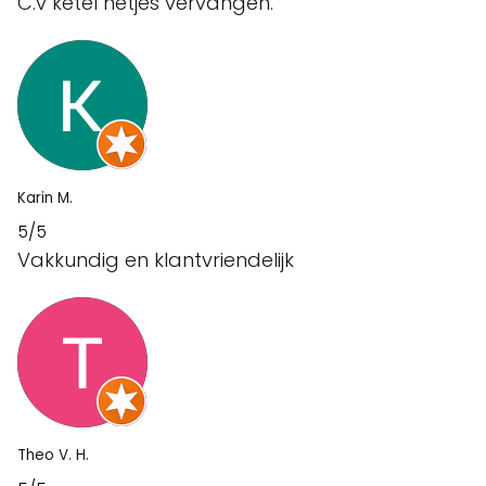
C.v ketel netjes vervangen.
Karin M.
5/5
Vakkundig en klantvriendelijk
Theo V. H.