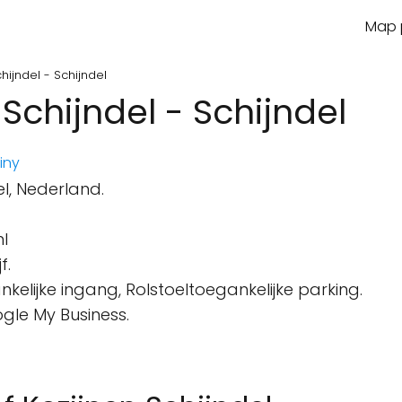
Map p
hijndel - Schijndel
Schijndel - Schijndel
iny
el, Nederland.
nl
f.
kelijke ingang, Rolstoeltoegankelijke parking.
gle My Business.