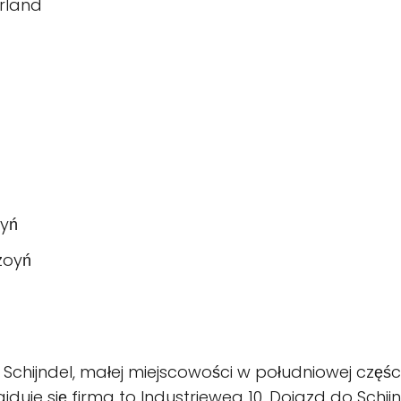
erland
oyń
zoyń
 w Schijndel, małej miejscowości w południowej częś
ajduje się firma to Industrieweg 10. Dojazd do Sch