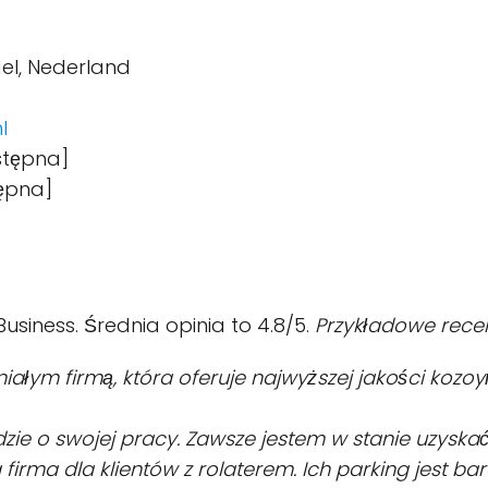
del, Nederland
l
stępna]
tępna]
usiness. Średnia opinia to 4.8/5.
Przykładowe recen
niałym firmą, która oferuje najwyższej jakości kozoy
edzie o swojej pracy. Zawsze jestem w stanie uzysk
a firma dla klientów z rolaterem. Ich parking jest b