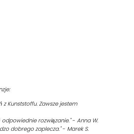
zje:
ń z Kunststoffu. Zawsze jestem
ać odpowiednie rozwiązanie."
-
Anna W.
ardzo dobrego zaplecza."
-
Marek S.