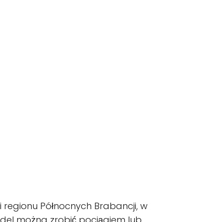
ci regionu Północnych Brabancji, w
ijndel można zrobić pociągiem lub