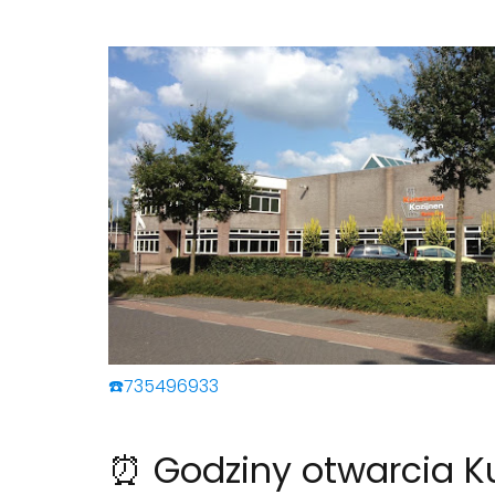
☎️735496933
⏰ Godziny otwarcia Ku