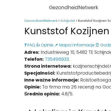
GezondheidNetwerk
GezondheidNetwerk
Schijndel
Kunststof Kozijnen Sc
Kunststof Kozijnen 
❓ FAQ
👍 Opinie
📌 Mapa
ℹ️ Informacje
⏰ Godz
Adres:
Industrieweg 10, 5482 TE Schijnd
Telefon:
735496933
.
Strona internetowa:
kozijnenschijndel.
Specjalności:
Kunststofproductiebedrij
Inne ważne informacje:
Rolstoeltoegan
Opinie:
Ta firma ma 26 recenzji na Goo
Średnia opinia:
4.8/5.