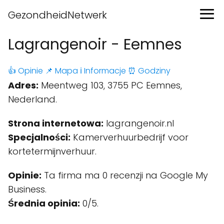
GezondheidNetwerk
Lagrangenoir - Eemnes
👍 Opinie
📌 Mapa
ℹ️ Informacje
⏰ Godziny
Adres:
Meentweg 103, 3755 PC Eemnes,
Nederland.
Strona internetowa:
lagrangenoir.nl
Specjalności:
Kamerverhuurbedrijf voor
kortetermijnverhuur.
Opinie:
Ta firma ma 0 recenzji na Google My
Business.
Średnia opinia:
0/5.