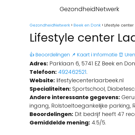
GezondheidNetwerk
GezondheidNetwerk
Beek en Donk
Lifestyle cente
Lifestyle center L
👍 Beoordelingen
📌 Kaart
ℹ️ Informatie
⏰ Ure
Adres:
Parklaan 6, 5741 EZ Beek en Don
Telefoon:
492462521
.
Website:
lifestylecenterlaarbeek.nl
Specialiteiten:
Sportschool, Diabetesce
Andere interessante gegevens:
Gerun
ingang, Rolstoeltoegankelijke parking, R
Beoordelingen:
Dit bedrijf heeft 47 re
Gemiddelde mening:
4.5/5.