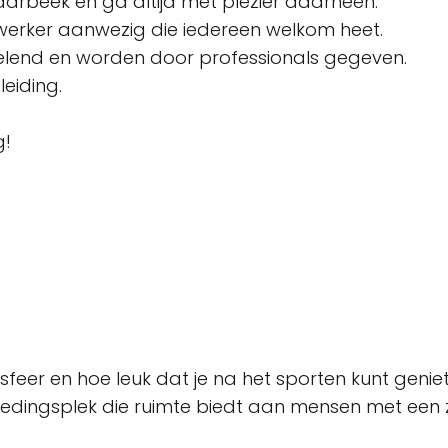
r Laarbeek en ga altijd met plezier daarheen.
ewerker aanwezig die iedereen welkom heet.
sselend en worden door professionals gegeven.
leiding.
g!
e sfeer en hoe leuk dat je na het sporten kunt genie
edingsplek die ruimte biedt aan mensen met een 