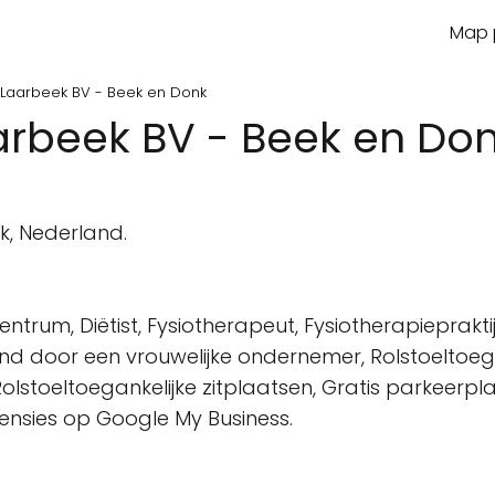
Map p
r Laarbeek BV - Beek en Donk
aarbeek BV - Beek en Do
n
k, Nederland.
ntrum, Diëtist, Fysiotherapeut, Fysiotherapieprakti
d door een vrouwelijke ondernemer, Rolstoeltoegank
olstoeltoegankelijke zitplaatsen, Gratis parkeerpla
censies op Google My Business.