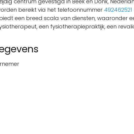
lzijdig centrum gevestigd in Beek en Donk, Nederlan
worden bereikt via het telefoonnummer
492462521
 biedt een breed scala van diensten, waaronder e
fysiotherapeut, een fysiotherapiepraktijk, een rev
gegevens
ernemer