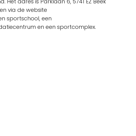
d. Het adres is Parklaan 6, 5741 EZ Beek
en via de website
en sportschool, een
alidatiecentrum en een sportcomplex.