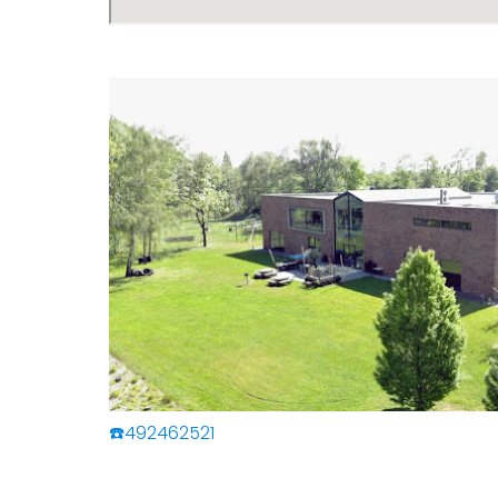
☎️492462521