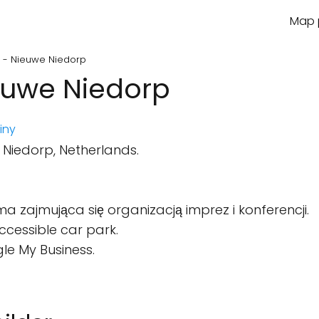
Map p
r - Nieuwe Niedorp
ieuwe Niedorp
iny
 Niedorp, Netherlands.
ma zajmująca się organizacją imprez i konferencji.
cessible car park.
le My Business.