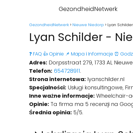
GezondheidNetwerk
GezondheidNetwerk
Nieuwe Niedorp
Lyan Schilde
Lyan Schilder - N
❓ FAQ
👍 Opinie
📌 Mapa
ℹ️ Informacje
⏰ Godz
Adres:
Dorpsstraat 279, 1733 AL Nieuwe
Telefon:
654728911
.
Strona internetowa:
lyanschilder.nl
Specjalności:
Usługi konsultingowe, Fir
Inne ważne informacje:
Wheelchair-ac
Opinie:
Ta firma ma 5 recenzji na Goog
Średnia opinia:
5/5.