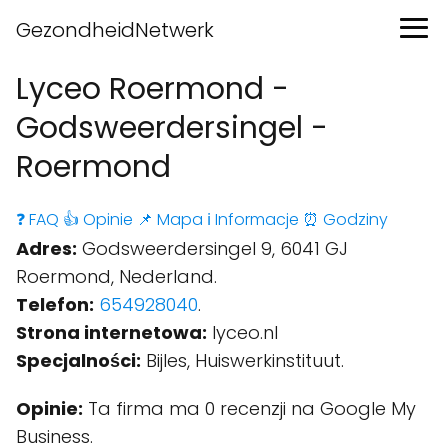
GezondheidNetwerk
Lyceo Roermond -
Godsweerdersingel -
Roermond
❓ FAQ
👍 Opinie
📌 Mapa
ℹ️ Informacje
⏰ Godziny
Adres:
Godsweerdersingel 9, 6041 GJ
Roermond, Nederland.
Telefon:
654928040
.
Strona internetowa:
lyceo.nl
Specjalności:
Bijles, Huiswerkinstituut.
Opinie:
Ta firma ma 0 recenzji na Google My
Business.