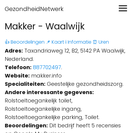
GezondheidNetwerk
Makker - Waalwijk
👍 Beoordelingen
📌 Kaart
ℹ️ Informatie
⏰ Uren
Adres:
Taxandriaweg 12, B2, 5142 PA Waalwijk,
Nederland.
Telefoon:
887702497
.
Website:
makker.info
Specialiteiten:
Geestelijke gezondheidszorg.
Andere interessante gegevens:
Rolstoeltoegankelijk toilet,
Rolstoeltoegankelijke ingang,
Rolstoeltoegankelijke parking, Toilet.
Beoordelingen:
Dit bedrijf heeft 5 recensies