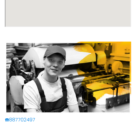
☎️887702497