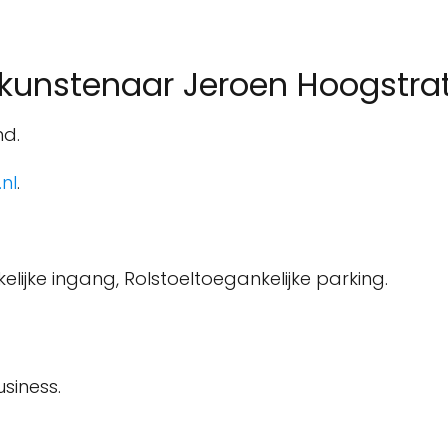
kunstenaar Jeroen Hoogstra
nd.
nl
.
lijke ingang, Rolstoeltoegankelijke parking.
siness.