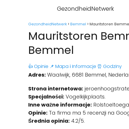
GezondheidNetwerk
GezondheidNetwerk
Bemmel
Mauritstoren Bemme
Mauritstoren Bem
Bemmel
👍 Opinie
📌 Mapa
ℹ️ Informacje
⏰ Godziny
Adres:
Waalwijk, 6681 Bemmel, Nederla
Strona internetowa:
jeroenhoogstrate
Specjalności:
Vogelkijkplaats.
Inne ważne informacje:
Rolstoeltoegan
Opinie:
Ta firma ma 5 recenzji na Goog
Średnia opinia:
4.2/5.