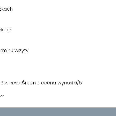
zkach
zkach
rminu wizyty.
Business. Średnia ocena wynosi 0/5.
ser