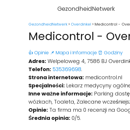
GezondheidNetwerk
GezondheidNetwerk
Overdinkel
Medicontrol - Ove
Medicontrol - Ove
👍 Opinie
📌 Mapa
ℹ️ Informacje
⏰ Godziny
Adres:
Welpeloweg 4, 7586 BJ Overdinke
Telefon:
535369698
.
Strona internetowa:
medicontrol.nl
Specjalności:
Lekarz medycyny ogólne
Inne ważne informacje:
Parking dostę
wózkach, Toaleta, Zalecane wcześniejsz
Opinie:
Ta firma ma 0 recenzji na Goog
Średnia opinia:
0/5.