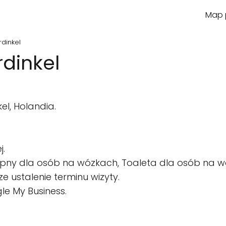
Map p
rdinkel
rdinkel
l, Holandia.
j.
pny dla osób na wózkach, Toaleta dla osób na w
e ustalenie terminu wizyty.
le My Business.