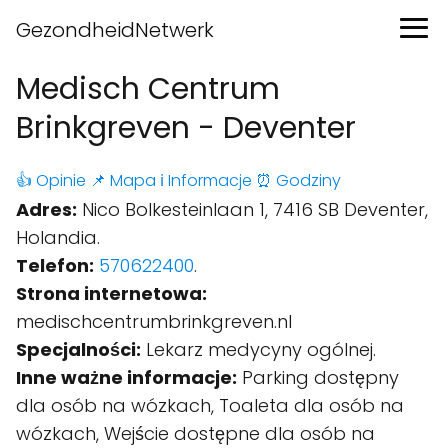
GezondheidNetwerk
Medisch Centrum
Brinkgreven - Deventer
👍 Opinie
📌 Mapa
ℹ️ Informacje
⏰ Godziny
Adres:
Nico Bolkesteinlaan 1, 7416 SB Deventer,
Holandia.
Telefon:
570622400
.
Strona internetowa:
medischcentrumbrinkgreven.nl
Specjalności:
Lekarz medycyny ogólnej.
Inne ważne informacje:
Parking dostępny
dla osób na wózkach, Toaleta dla osób na
wózkach, Wejście dostępne dla osób na