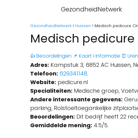
GezondheidNetwerk
GezondheidNetwerk
Huissen
Medisch pedicure Ci
Medisch pedicure 
👍 Beoordelingen
📌 Kaart
ℹ️ Informatie
⏰ Ure
Adres:
Kampstuk 3, 6852 AC Huissen, N
Telefoon:
629341148
.
Website:
pedicure.nl
Specialiteiten:
Medische groep, Voetve
Andere interessante gegevens:
Gerun
parking, Rolstoeltoegankelijke zitplaats
Beoordelingen:
Dit bedrijf heeft 22 re
Gemiddelde mening:
4.5/5.