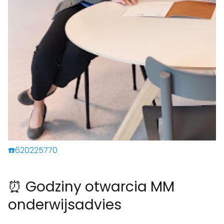
☎️620225770
⏰ Godziny otwarcia MM
onderwijsadvies