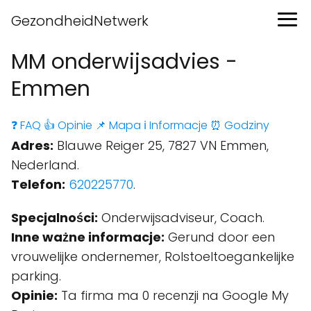
GezondheidNetwerk
MM onderwijsadvies -
Emmen
❓ FAQ
👍 Opinie
📌 Mapa
ℹ️ Informacje
⏰ Godziny
Adres:
Blauwe Reiger 25, 7827 VN Emmen,
Nederland.
Telefon:
620225770
.
Specjalności:
Onderwijsadviseur, Coach.
Inne ważne informacje:
Gerund door een
vrouwelijke ondernemer, Rolstoeltoegankelijke
parking.
Opinie:
Ta firma ma 0 recenzji na Google My