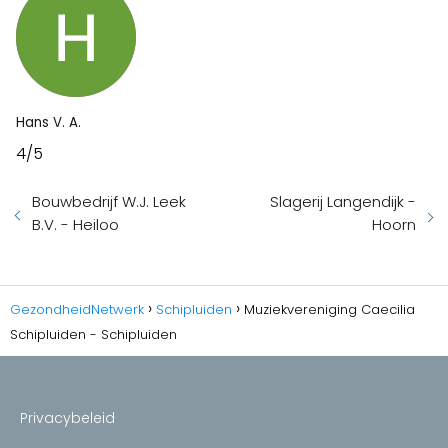
Hans V. A.
4/5
Bouwbedrijf W.J. Leek
Slagerij Langendijk -
B.V. - Heiloo
Hoorn
GezondheidNetwerk
Schipluiden
Muziekvereniging Caecilia
Schipluiden - Schipluiden
Privacybeleid