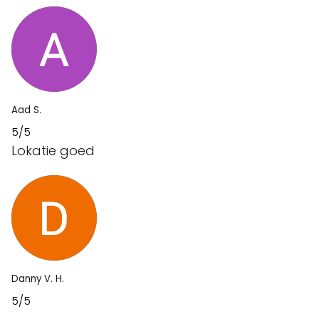
Aad S.
5/5
Lokatie goed
Danny V. H.
5/5