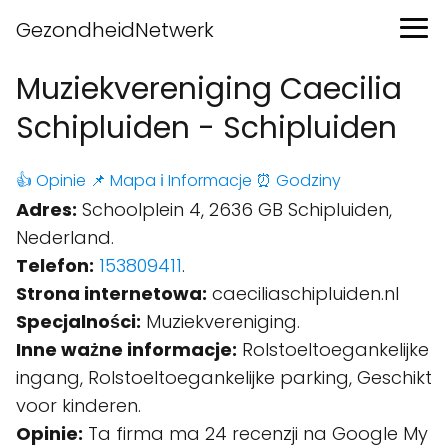
GezondheidNetwerk
Muziekvereniging Caecilia
Schipluiden - Schipluiden
👍 Opinie
📌 Mapa
ℹ️ Informacje
⏰ Godziny
Adres:
Schoolplein 4, 2636 GB Schipluiden,
Nederland.
Telefon:
153809411
.
Strona internetowa:
caeciliaschipluiden.nl
Specjalności:
Muziekvereniging.
Inne ważne informacje:
Rolstoeltoegankelijke
ingang, Rolstoeltoegankelijke parking, Geschikt
voor kinderen.
Opinie:
Ta firma ma 24 recenzji na Google My