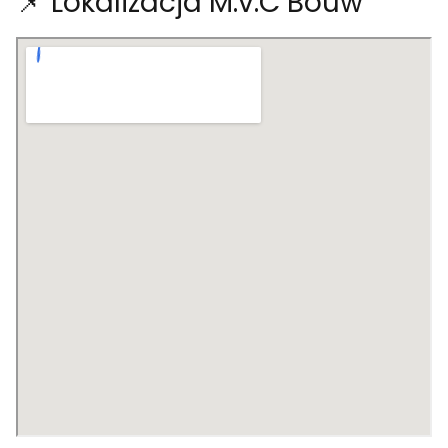
📌 Lokalizacja M.v.C Bouw