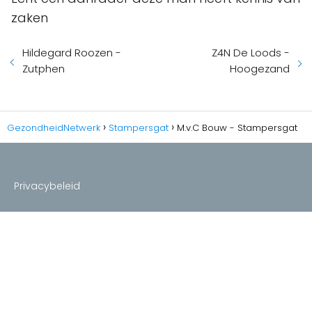
zaken
Hildegard Roozen -
Z4N De Loods -
Zutphen
Hoogezand
GezondheidNetwerk
Stampersgat
M.v.C Bouw - Stampersgat
Privacybeleid