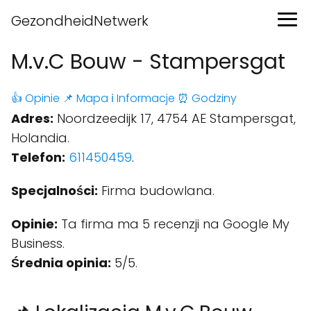
GezondheidNetwerk
M.v.C Bouw - Stampersgat
👍 Opinie
📌 Mapa
ℹ️ Informacje
⏰ Godziny
Adres:
Noordzeedijk 17, 4754 AE Stampersgat,
Holandia.
Telefon:
611450459
.
Specjalności:
Firma budowlana.
Opinie:
Ta firma ma 5 recenzji na Google My
Business.
Średnia opinia:
5/5.