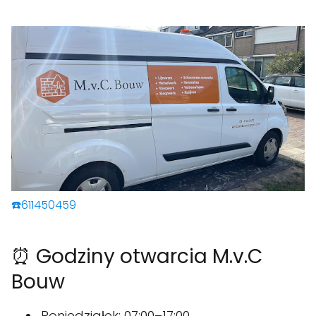
☎️611450459
⏰ Godziny otwarcia M.v.C
Bouw
Poniedziałek: 07:00–17:00